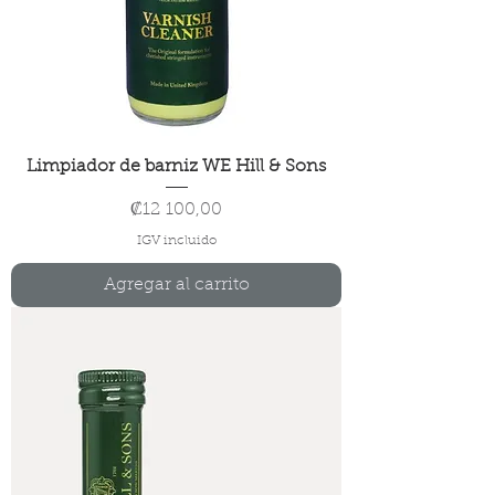
Limpiador de barniz WE Hill & Sons
Precio
₡12 100,00
IGV incluido
Agregar al carrito