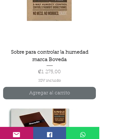
Sobre para controlar la humedad
marca Boveda
Precio
₡1 275,00
IGV incluido
Agregar al carrito