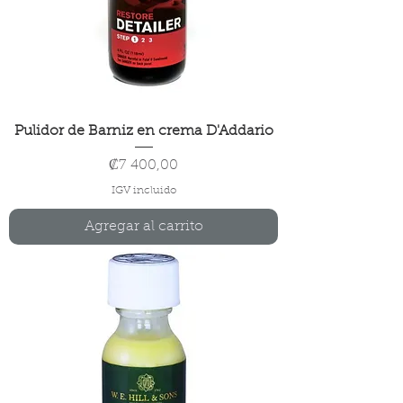
Pulidor de Barniz en crema D'Addario
Precio
₡7 400,00
IGV incluido
Agregar al carrito