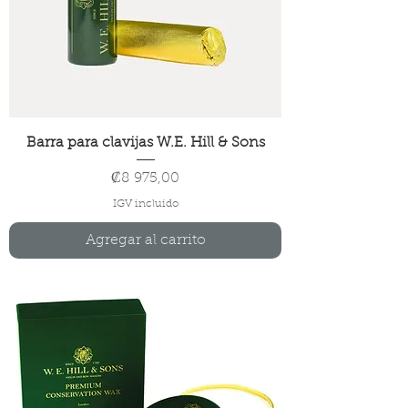
Barra para clavijas W.E. Hill & Sons
Precio
₡8 975,00
IGV incluido
Agregar al carrito