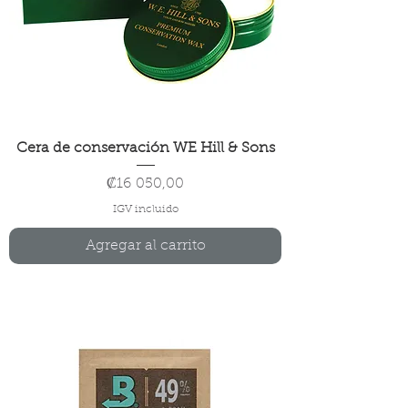
Cera de conservación WE Hill & Sons
Precio
₡16 050,00
IGV incluido
Agregar al carrito