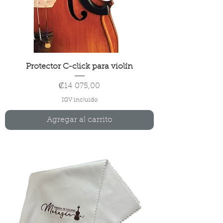
Protector C-click para violín
Precio
₡14 075,00
IGV incluido
Agregar al carrito