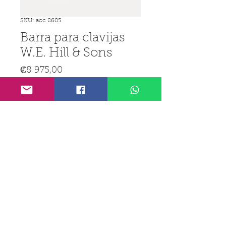
SKU: acc 8605
Barra para clavijas
W.E. Hill & Sons
Precio
₡8 975,00
IGV incluido
Cantidad
*
Agregar al carrito
Realizar compra
Línea Telefónica:
(506) 8972-3897