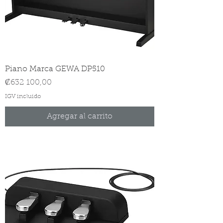
Piano Marca GEWA DP510
Precio
₡632 100,00
IGV incluido
Agregar al carrito