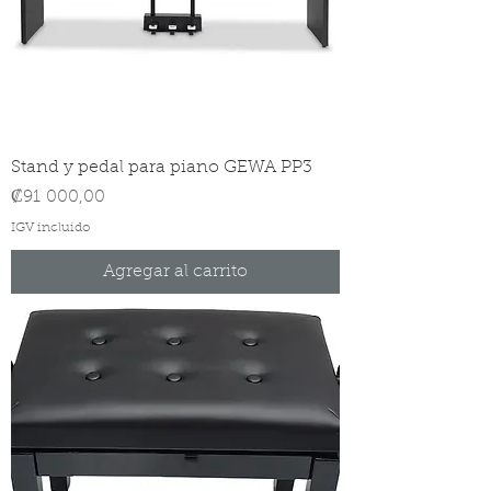
Stand y pedal para piano GEWA PP3
Precio
₡91 000,00
IGV incluido
Agregar al carrito