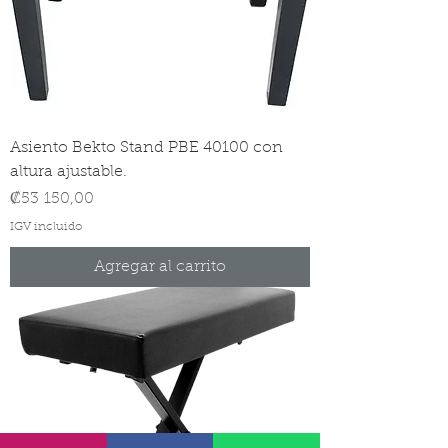
Asiento Bekto Stand PBE 40100 con
altura ajustable.
Precio
₡53 150,00
IGV incluido
Agregar al carrito