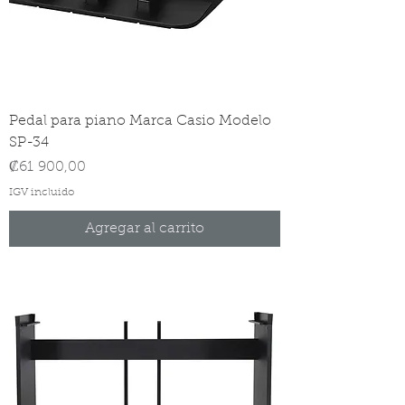
Pedal para piano Marca Casio Modelo
SP-34
Precio
₡61 900,00
IGV incluido
Agregar al carrito