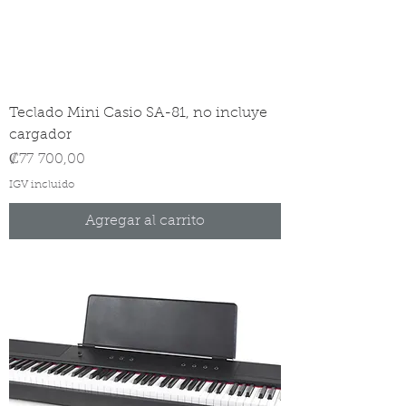
Teclado Mini Casio SA-81, no incluye
cargador
Precio
₡77 700,00
IGV incluido
Agregar al carrito