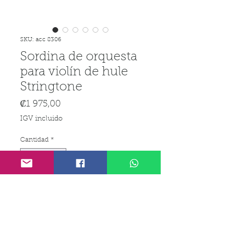
SKU: acc 8306
Sordina de orquesta
para violín de hule
Stringtone
Precio
₡1 975,00
IGV incluido
Cantidad
*
Agregar al carrito
Realizar compra