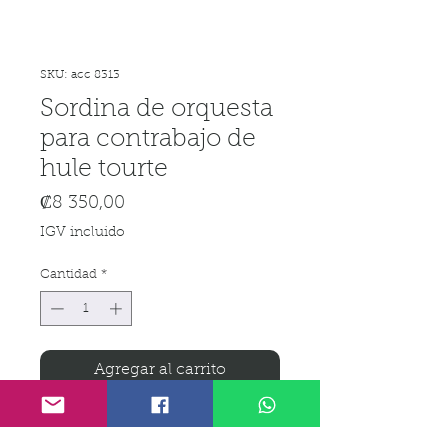
SKU: acc 8313
Sordina de orquesta
para contrabajo de
hule tourte
Precio
₡8 350,00
IGV incluido
Cantidad
*
Agregar al carrito
Realizar compra