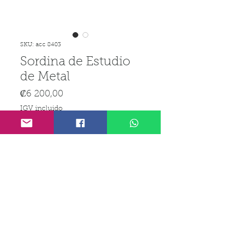
SKU: acc 8403
Sordina de Estudio
de Metal
Precio
₡6 200,00
IGV incluido
Cantidad
*
Agregar al carrito
Realizar compra