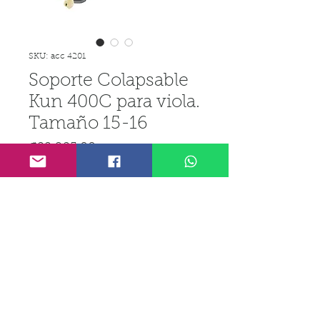
SKU: acc 4201
Soporte Colapsable
Kun 400C para viola.
Tamaño 15-16
Precio
₡22 925,00
IGV incluido
Cantidad
*
Agregar al carrito
Realizar compra