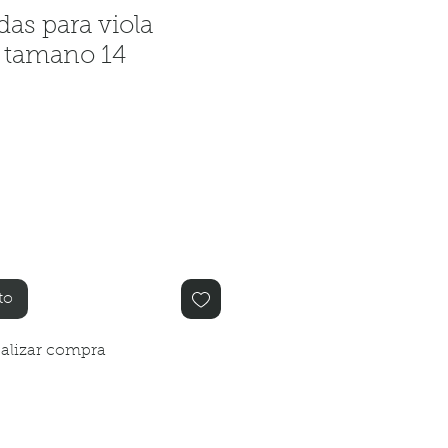
das para viola
e tamano 14
o
to
alizar compra