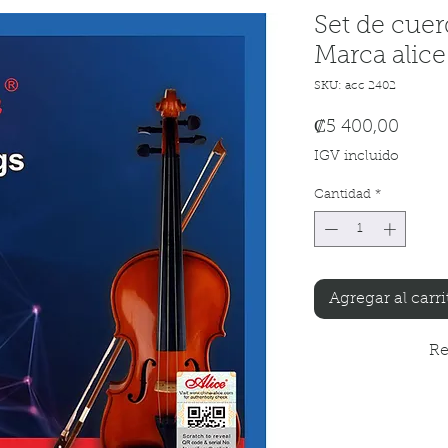
Set de cuer
Marca alic
SKU: acc 2402
Preci
₡5 400,00
IGV incluido
Cantidad
*
Agregar al carri
Re