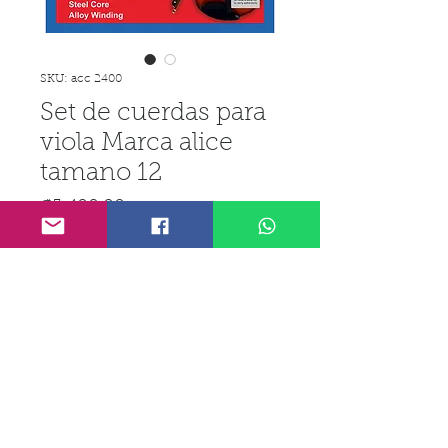
SKU: acc 2400
Set de cuerdas para
viola Marca alice
tamano 12
Precio
₡5 400,00
IGV incluido
Cantidad
*
Agregar al carrito
Realizar compra