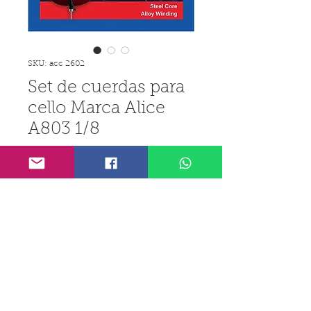
SKU: acc 2602
Set de cuerdas para
cello Marca Alice
A803 1/8
Precio
₡12 450,00
IGV incluido
Cantidad
*
Agregar al carrito
Realizar compra