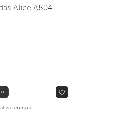
das Alice A804
io
to
alizar compra