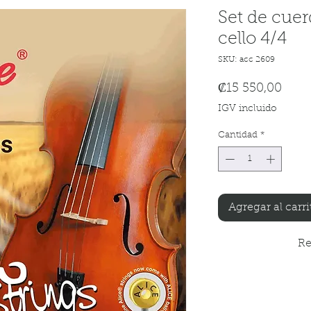
Set de cuer
cello 4/4
SKU: acc 2609
Prec
₡15 550,00
IGV incluido
Cantidad
*
Agregar al carri
Re