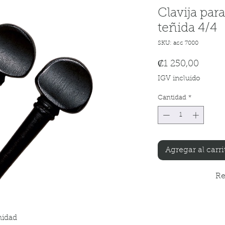
Clavija par
teñida 4/4
SKU: acc 7000
Preci
₡1 250,00
IGV incluido
Cantidad
*
Agregar al carri
Re
nidad