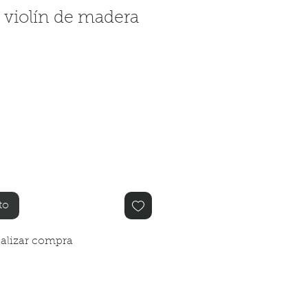
a violín de madera
o
to
alizar compra