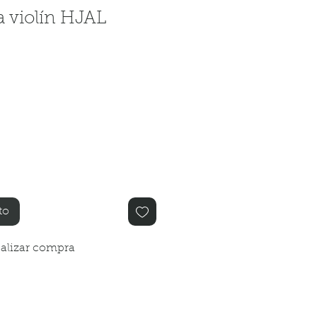
a violín HJAL
o
to
alizar compra