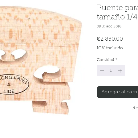
Puente par
tamaño 1/4
SKU: acc 5016
Preci
₡2 850,00
IGV incluido
Cantidad
*
Agregar al carri
Re