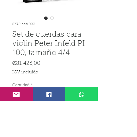
SKU: acc 2221
Set de cuerdas para
violín Peter Infeld PI
100, tamaño 4/4
Precio
₡81 425,00
IGV incluido
Cantidad
*
Agregar al carrito
Realizar compra