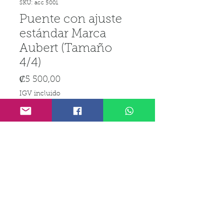
SKU: acc 5001
Puente con ajuste
estándar Marca
Aubert (Tamaño
4/4)
Precio
₡5 500,00
IGV incluido
Cantidad
*
Agregar al carrito
Realizar compra