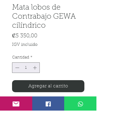
Mata lobos de
Contrabajo GEWA
cilíndrico
Precio
₡5 350,00
IGV incluido
Cantidad
*
Agregar al carrito
Realizar compra
El
mata lobos cilíndrico GEWA
para contrabajo
es un accesorio
diseñado para reducir las