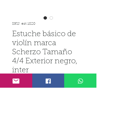
SKU: est 1020
Estuche básico de
violín marca
Scherzo Tamaño
4/4 Exterior negro,
inter
Precio
₡18 700,00
IGV incluido
Cantidad
*
Agregar al carrito