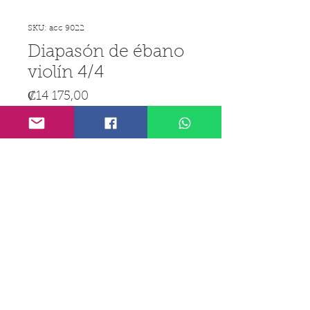
SKU: acc 9022
Diapasón de ébano
violín 4/4
Precio
₡14 175,00
IGV incluido
Cantidad
*
Agregar al carrito
Realizar compra
Línea Telefónica:
(506) 8972-3897