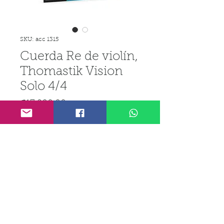
SKU: acc 1315
Cuerda Re de violín,
Thomastik Vision
Solo 4/4
Precio
₡17 200,00
IGV incluido
Cantidad
*
Agregar al carrito
Realizar compra