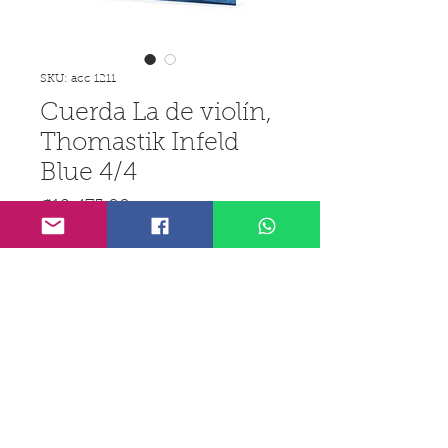
SKU: acc 1211
Cuerda La de violín,
Thomastik Infeld
Blue 4/4
Precio
₡12 475,00
IGV incluido
Cantidad
*
Agregar al carrito
Realizar compra