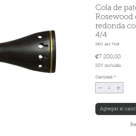
Cola de pat
Rosewood o
redonda co
4/4
SKU: acc 7419
Preci
₡7 200,00
IGV incluido
Cantidad
*
Agregar al carri
Re