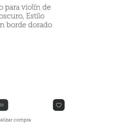
o para violín de
scuro, Estilo
n borde dorado
o
to
alizar compra