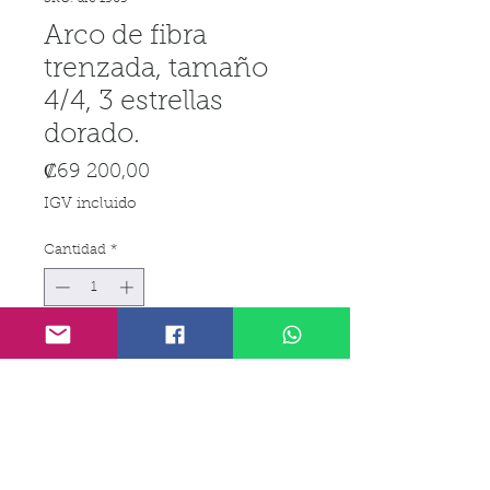
Arco de fibra
trenzada, tamaño
4/4, 3 estrellas
dorado.
Precio
₡69 200,00
IGV incluido
Cantidad
*
Agregar al carrito
Realizar compra
Arco de Fibra trenzada