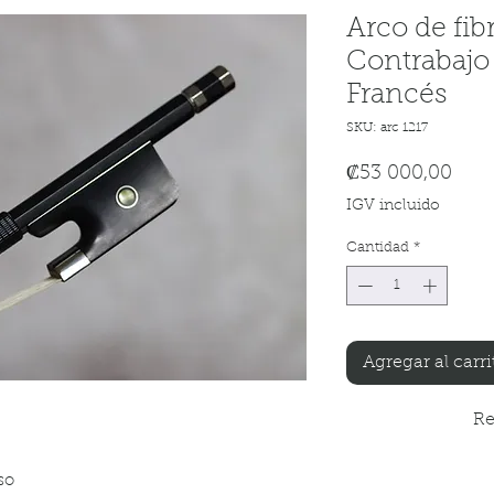
Arco de fibr
Contrabajo 
Francés
SKU: arc 1217
Prec
₡53 000,00
IGV incluido
Cantidad
*
Agregar al carri
Re
so