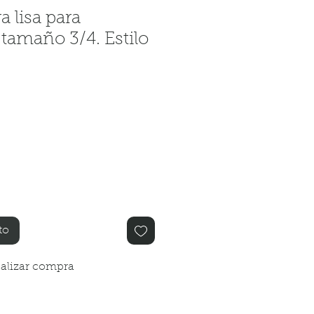
a lisa para
tamaño 3/4. Estilo
io
to
alizar compra