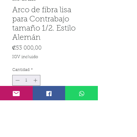
Arco de fibra lisa
para Contrabajo
tamaño 1/2. Estilo
Alemán
Precio
₡53 000,00
IGV incluido
Cantidad
*
Agregar al carrito
Realizar compra
Arco de Fibra de Carbono Liso