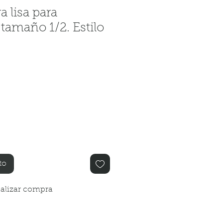
a lisa para
tamaño 1/2. Estilo
io
to
alizar compra