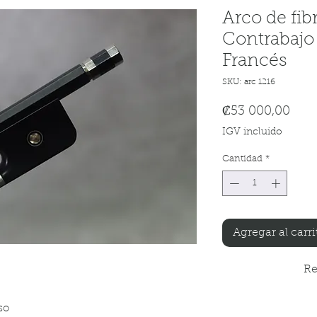
Arco de fibr
Contrabajo 
Francés
SKU: arc 1216
Prec
₡53 000,00
IGV incluido
Cantidad
*
Agregar al carri
Re
so